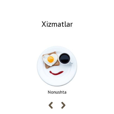
joylashgan bo'lib, o'z mehmonlariga 80 ta qulay xonani taklif
etadi. Mehmonlarga konditsionerli xonalar, sun'iy yo'ldoshli tekis
ekranli televizor, muzlatgich, choynak, dush, stol va bepul
hojatxona jihozlari taklif etiladi. Har bir xonada yashash maydoni
Xizmatlar
mavjud. Ertalab Royal Kushbegida kontinental nonushta mavjud.
Nonushta