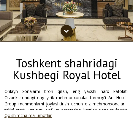
Toshkent shahridagi
Kushbegi Royal Hotel
Onlayn xonalarni bron qilish, eng yaxshi narx kafolati.
O'zbekistondagi eng yirik mehmonxonalar tarmog'i Art Hotels
Group mehmonlarni joylashtirish uchun o'z mehmonxonalarini
taklif etadi. Biz turli sinf va darajadagi ko'plab xonalar fondini
Qo'shimcha ma'lumotlar
taklif etamiz, bu erda chet ellik mehmonlar va mamlakat ichidagi
mehmonlar uchun qulay va qulay yashash uchun barcha zarur
sharoitlar yaratilgan. Kushbegi Royal Hotel Toshkentda